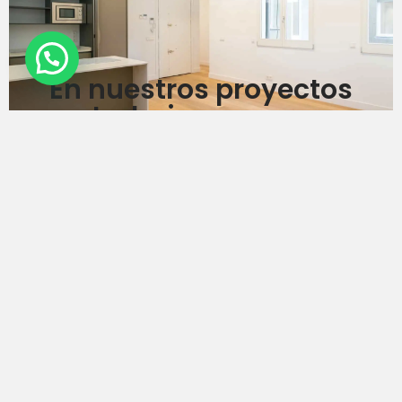
En nuestros proyectos
trabajamos con
Teléfono
914 320 598
603 648 348