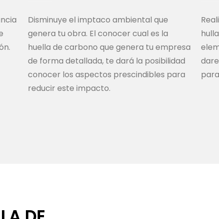
ancia
Disminuye el imptaco ambiental que
Real
e
genera tu obra. El conocer cual es la
hull
ón.
huella de carbono que genera tu empresa
elem
de forma detallada, te dará la posibilidad
dare
conocer los aspectos prescindibles para
para
reducir este impacto.
LA DE
BEFORE