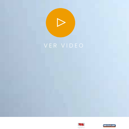
VER VIDEO
Interior dapibus augue metus the nec
feugiat erat hendrerit nec. Duis ve ante
the lemon sanleo nec feugiat erat
hendrerit necuis ve ante.
Emily White
Armada Owner