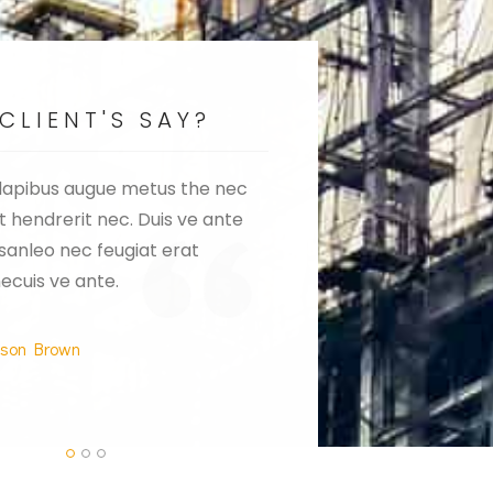
CLIENT'S SAY?
dapibus augue metus the nec
Interior dapibus augu
t hendrerit nec. Duis ve ante
feugiat erat hendrerit
sanleo nec feugiat erat
the lemon sanleo nec 
ecuis ve ante.
hendrerit necuis ve an
son Brown
Emily White
rowne Plaza Owner
Armada Own