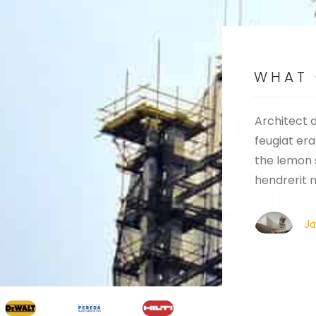
WHAT 
Architect 
Urban dapibus augue metus the nec
feugiat era
feugiat erat hendrerit nec. Duis ve ante
the lemon 
the lemon sanleo nec feugiat erat
hendrerit n
hendrerit necuis ve ante.
Ja
Jesica Smith
C
Alsa Manager