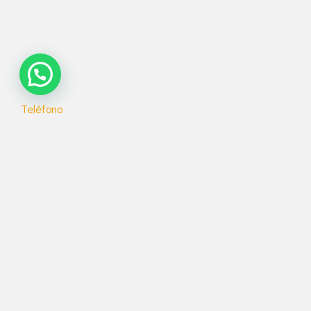
Teléfono
914 320 598
603 648 348
Email
presupuesto@alkoreformas.com
Dirección
C. de Velázquez, 27, primera planta, Salamanca,
28001 Madrid